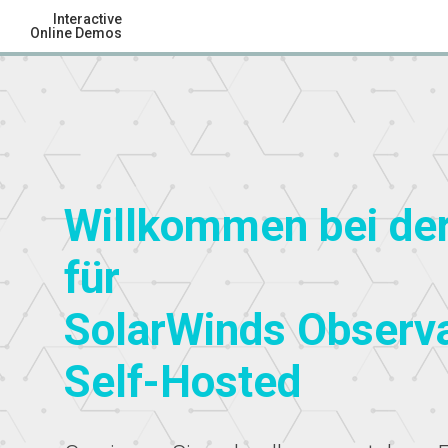
Interactive
Online Demos
Willkommen bei de
für
SolarWinds Observa
Self-Hosted