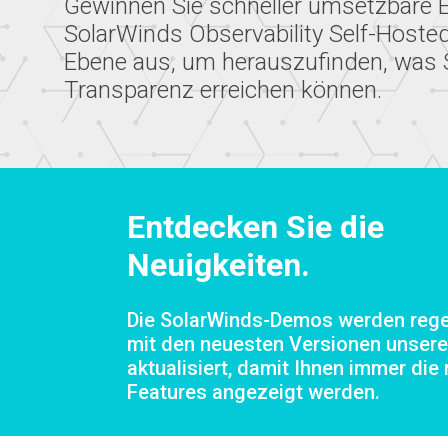
Gewinnen Sie schneller umsetzbare 
SolarWinds Observability Self-Hosted
Ebene aus, um herauszufinden, was S
Transparenz erreichen können.
Entdecken Sie die
Neuigkeiten.
Die SolarWinds-Demos werden reg
mit den neuesten Versionen unsere
aktualisiert, damit Ihnen immer die
Features angezeigt werden.